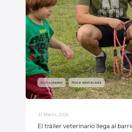
Actividades
Nota destacada
_
31 Marzo, 2026
El tráiler veterinario llega al b