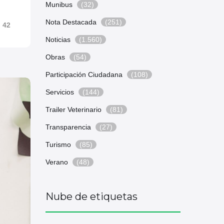
Munibus
(32)
Nota Destacada
(251)
42
Noticias
(1.560)
Obras
(54)
Participación Ciudadana
(108)
Servicios
(144)
Trailer Veterinario
(81)
Transparencia
(27)
Turismo
(85)
Verano
(48)
Nube de etiquetas