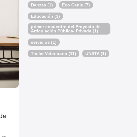
Danzas
(1)
Eco Canje
(7)
Educación
(3)
primer encuentro del Proyecto de
Articulación Pública- Privada
(1)
servicios
(1)
Tráiler Veterinario
(11)
UNSTA
(1)
 de