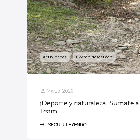
Actividades
Evento descatado
_
25 Marzo, 2026
¡Deporte y naturaleza! Sumate a 
Team
SEGUIR LEYENDO