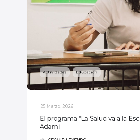
Actividades
Educación
_
25 Marzo, 2026
El programa “La Salud va a la Es
Adami
SEGUIR LEYENDO