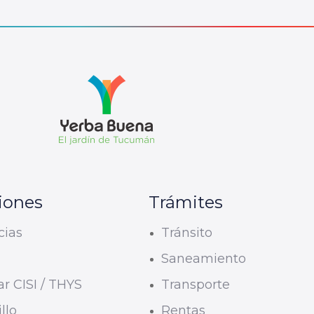
iones
Trámites
cias
Tránsito
U
Saneamiento
r CISI / THYS
Transporte
llo
Rentas