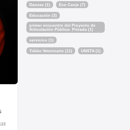
Danzas
(1)
Eco Canje
(7)
Educación
(3)
primer encuentro del Proyecto de
Articulación Pública- Privada
(1)
servicios
(1)
Tráiler Veterinario
(11)
UNSTA
(1)
s
122