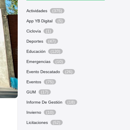
Actividades
(375)
App YB Digital
(5)
Ciclovía
(1)
Deportes
(47)
Educación
(120)
Emergencias
(10)
Evento Descatado
(26)
Eventos
(75)
GUM
(17)
Informe De Gestión
(18)
Invierno
(10)
Licitaciones
(52)