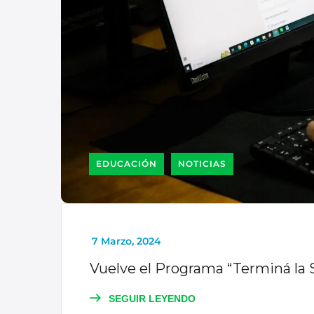
EDUCACIÓN
NOTICIAS
_
7 Marzo, 2024
Vuelve el Programa “Terminá la
SEGUIR LEYENDO