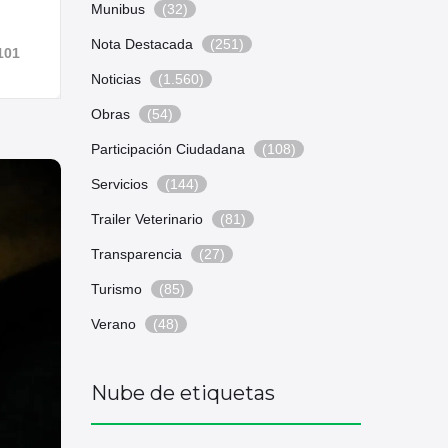
Munibus
(32)
Nota Destacada
(251)
101
Noticias
(1.560)
Obras
(54)
Participación Ciudadana
(108)
Servicios
(144)
Trailer Veterinario
(81)
Transparencia
(27)
Turismo
(85)
Verano
(48)
Nube de etiquetas