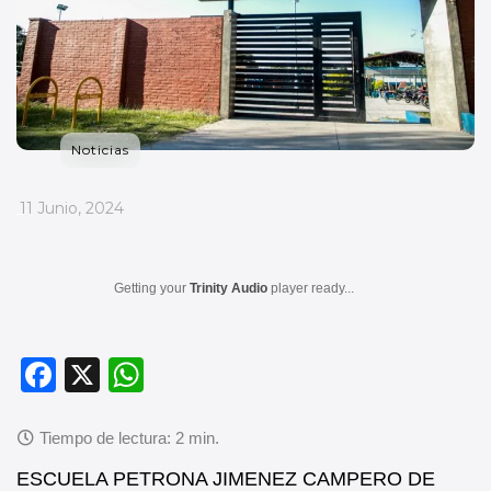
Noticias
_
11 Junio, 2024
Getting your
Trinity Audio
player ready...
F
X
W
a
h
c
at
e
s
ESCUELA PETRONA JIMENEZ CAMPERO DE