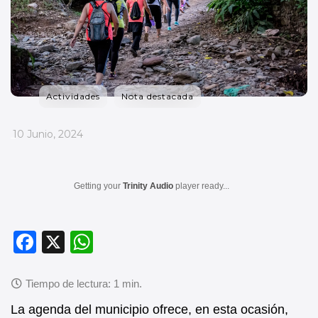
Actividades
Nota destacada
_
10 Junio, 2024
Getting your
Trinity Audio
player ready...
F
X
W
a
h
c
at
e
s
La agenda del municipio ofrece, en esta ocasión,