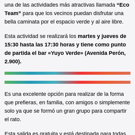
b
A
una de las actividades más atractivas llamada
“Eco
Team”
para que los vecinos puedan disfrutar una
o
p
bella caminata por el espacio verde y al aire libre.
o
p
k
Esta actividad se realizará los
martes y jueves de
15:30 hasta las 17:30 horas y tiene como punto
de partida el bar «Yuyo Verde» (Avenida Perón,
2.900).
Es una excelente opción para realizar de la forma
que prefieras, en familia, con amigos o simplemente
solo ya que se formó un gran grupo para compartir
el rato.
Esta salida es gratuita y está destinada para todas