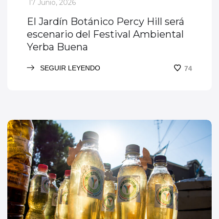
_
17 Junio, 2026
El Jardín Botánico Percy Hill será
escenario del Festival Ambiental
Yerba Buena
SEGUIR LEYENDO
74