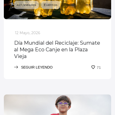
Actividades
Eventos
_
12 Mayo, 2026
Día Mundial del Reciclaje: Sumate
al Mega Eco Canje en la Plaza
Vieja
SEGUIR LEYENDO
71