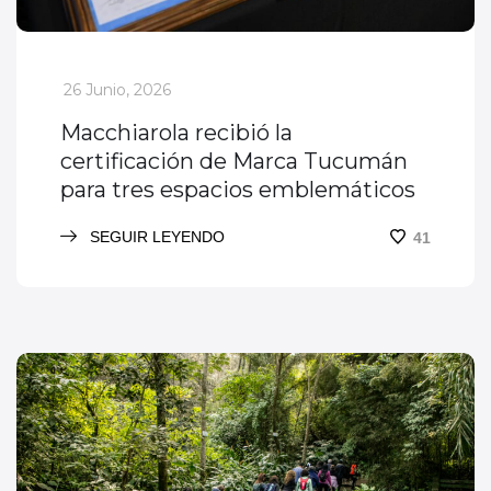
_
26 Junio, 2026
Macchiarola recibió la
certificación de Marca Tucumán
para tres espacios emblemáticos
SEGUIR LEYENDO
41