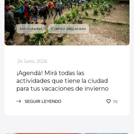
Actividades
Evento descatado
_
24 Junio, 2026
¡Agendá! Mirá todas las
actividades que tiene la ciudad
para tus vacaciones de invierno
SEGUIR LEYENDO
70