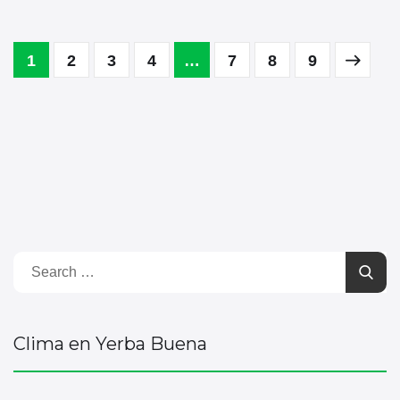
1
2
3
4
…
7
8
9
Clima en Yerba Buena