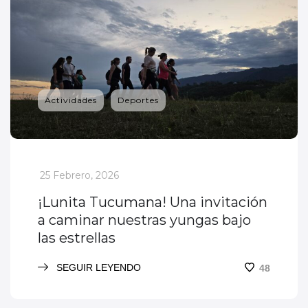
Actividades
Deportes
_
25 Febrero, 2026
¡Lunita Tucumana! Una invitación
a caminar nuestras yungas bajo
las estrellas
SEGUIR LEYENDO
48