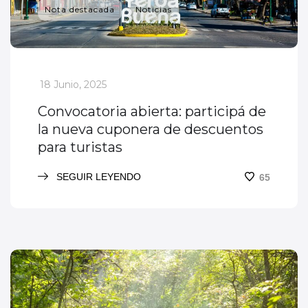
Nota destacada
Noticias
_
18 Junio, 2025
Convocatoria abierta: participá de
la nueva cuponera de descuentos
para turistas
SEGUIR LEYENDO
65