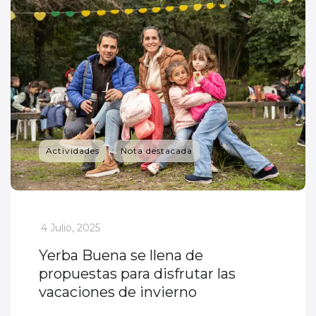
Actividades
Nota destacada
_
4 Julio, 2025
Yerba Buena se llena de
propuestas para disfrutar las
vacaciones de invierno