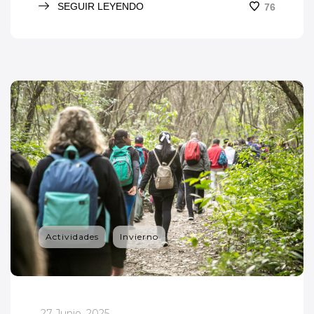
SEGUIR LEYENDO
76
Actividades
Invierno
_
27 Junio, 2025