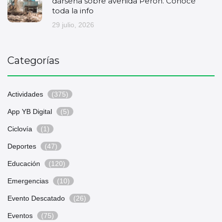
dársena sobre avenida Perón. Conocé
toda la info
29 julio, 2026
Categorías
Actividades
(375)
App YB Digital
(5)
Ciclovía
(1)
Deportes
(47)
Educación
(120)
Emergencias
(10)
Evento Descatado
(26)
Eventos
(75)