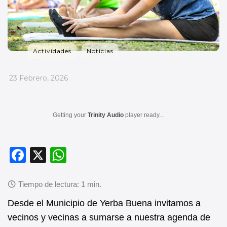
Actividades
Noticias
_
23 Febrero, 2026
Getting your
Trinity Audio
player ready...
F
X
W
a
h
c
at
e
s
Desde el Municipio de Yerba Buena invitamos a
b
A
vecinos y vecinas a sumarse a nuestra agenda de