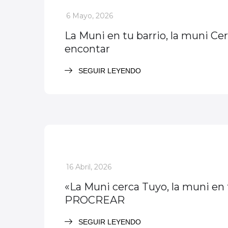
_
6 Mayo, 2026
La Muni en tu barrio, la muni Ce
encontar
SEGUIR LEYENDO
Actividades
Evento descatado
_
16 Abril, 2026
«La Muni cerca Tuyo, la muni en tu Barrio» estuvo 
PROCREAR
SEGUIR LEYENDO