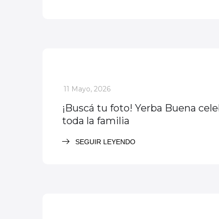
Actividades
Evento descatado
_
11 Mayo, 2026
¡Buscá tu foto! Yerba Buena cele
toda la familia
SEGUIR LEYENDO
Actividades
Evento descatado