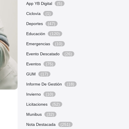
App YB Digital
(5)
Ciclovía
(1)
Deportes
(47)
Educación
(120)
Emergencias
(10)
Evento Descatado
(26)
Eventos
(75)
GUM
(17)
Informe De Gestión
(18)
Invierno
(10)
Licitaciones
(52)
Munibus
(32)
Nota Destacada
(251)