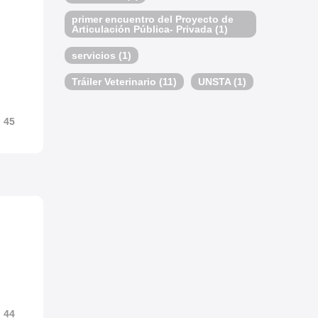
primer encuentro del Proyecto de
Articulación Pública- Privada
(1)
servicios
(1)
Tráiler Veterinario
(11)
UNSTA
(1)
45
44