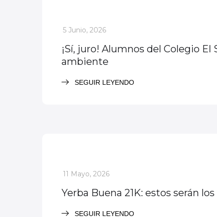
_
5 Junio, 2026
¡Sí, juro! Alumnos del Colegio E
ambiente
SEGUIR LEYENDO
Deportes
Evento descatado
_
11 Mayo, 2026
Yerba Buena 21K: estos serán los 
SEGUIR LEYENDO