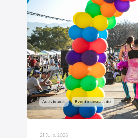
Actividades
Evento descatado
_
21 Julio, 2026