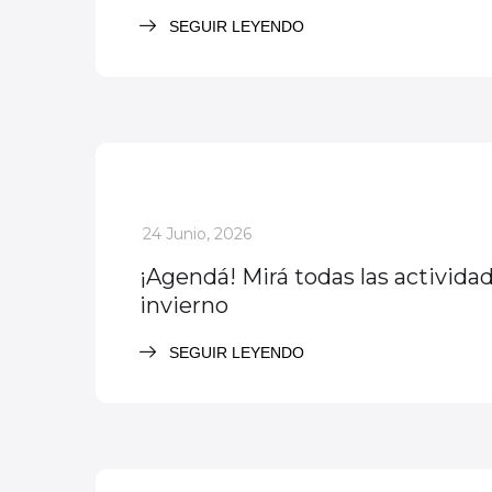
SEGUIR LEYENDO
Actividades
Evento descatado
_
24 Junio, 2026
¡Agendá! Mirá todas las activida
invierno
SEGUIR LEYENDO
Actividades
Evento descatado