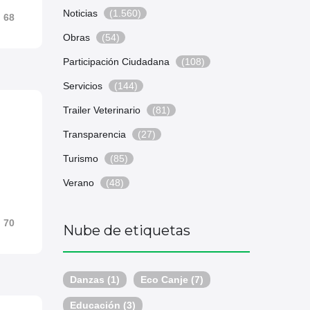
Noticias
(1.560)
68
Obras
(54)
Participación Ciudadana
(108)
Servicios
(144)
Trailer Veterinario
(81)
Transparencia
(27)
Turismo
(85)
Verano
(48)
70
Nube de etiquetas
Danzas
(1)
Eco Canje
(7)
Educación
(3)