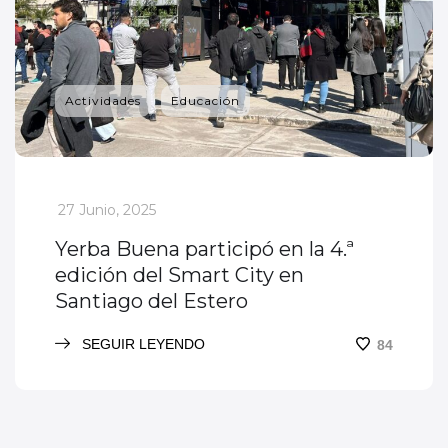
Actividades
Educación
_
27 Junio, 2025
Yerba Buena participó en la 4.ª
edición del Smart City en
Santiago del Estero
SEGUIR LEYENDO
84