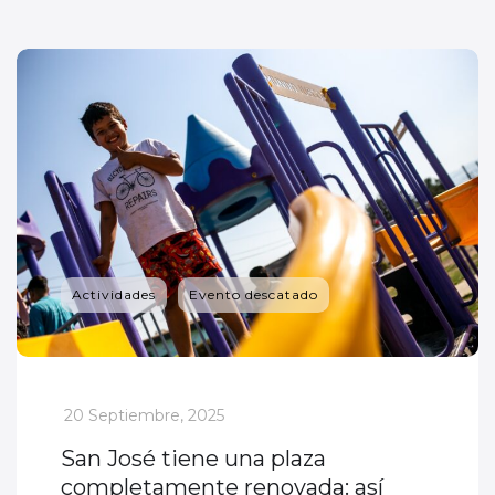
Actividades
Evento descatado
_
20 Septiembre, 2025
San José tiene una plaza
completamente renovada: así