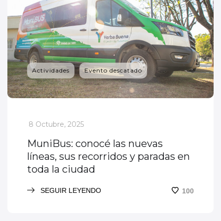
Actividades
Evento descatado
_
8 Octubre, 2025
MuniBus: conocé las nuevas
líneas, sus recorridos y paradas en
toda la ciudad
SEGUIR LEYENDO
100