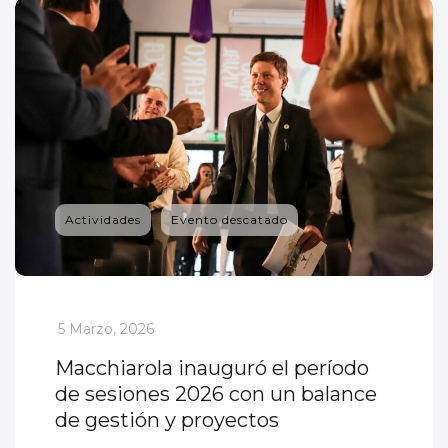
Actividades
Evento descatado
_
5 Marzo, 2026
Macchiarola inauguró el período
de sesiones 2026 con un balance
de gestión y proyectos