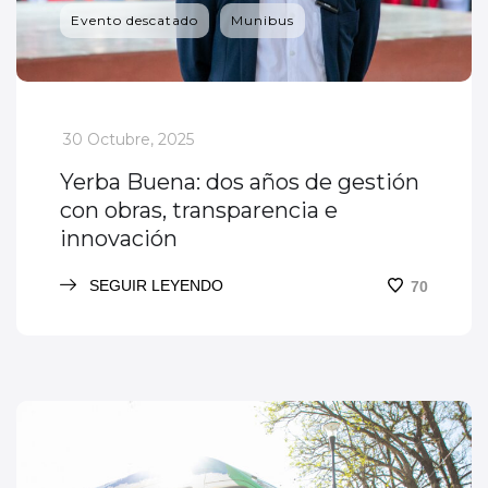
Evento descatado
Munibus
_
30 Octubre, 2025
Yerba Buena: dos años de gestión
con obras, transparencia e
innovación
SEGUIR LEYENDO
70