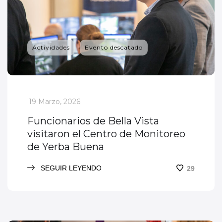
Actividades
Evento descatado
_
19 Marzo, 2026
Funcionarios de Bella Vista
visitaron el Centro de Monitoreo
de Yerba Buena
SEGUIR LEYENDO
29