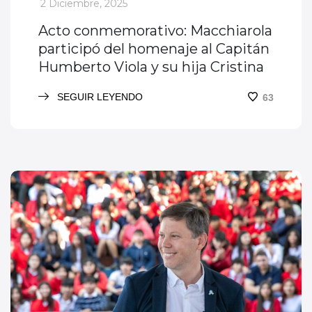
_
2 Diciembre, 2025
Acto conmemorativo: Macchiarola
participó del homenaje al Capitán
Humberto Viola y su hija Cristina
SEGUIR LEYENDO
63