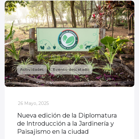
Actividades
Evento descatado
_
26 Mayo, 2025
Nueva edición de la Diplomatura
de Introducción a la Jardinería y
Paisajismo en la ciudad