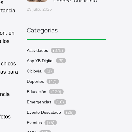
Conocé toda la info
os
29 julio, 2026
rtancia
Categorías
ión, en
 los
Actividades
(375)
App YB Digital
(5)
 chicos
Ciclovía
(1)
vas para
Deportes
(47)
Educación
(120)
ancia
Emergencias
(10)
Evento Descatado
(26)
fotos
Eventos
(75)