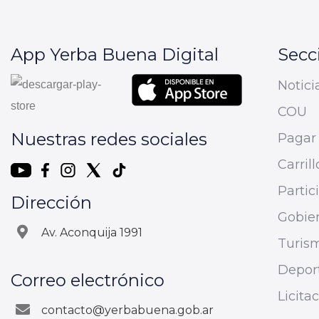
App Yerba Buena Digital
Secc
Notici
COU
Nuestras redes sociales
Pagar 
Carrill
Parti
Dirección
Gobier
Av. Aconquija 1991
Turis
Depor
Correo electrónico
Licita
contacto@yerbabuena.gob.ar