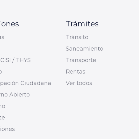
iones
Trámites
as
Tránsito
Saneamiento
CISI / THYS
Transporte
o
Rentas
cipación Ciudadana
Ver todos
no Abierto
mo
te
ciones