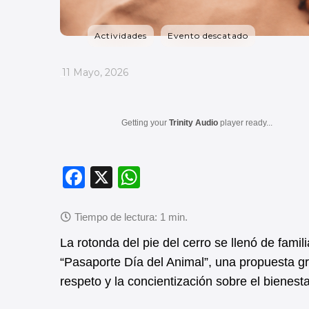
Actividades
Evento descatado
_
11 Mayo, 2026
Getting your
Trinity Audio
player ready...
F
X
W
a
h
c
at
e
s
La rotonda del pie del cerro se llenó de fami
b
A
“Pasaporte Día del Animal”, una propuesta gr
respeto y la concientización sobre el bienest
o
p