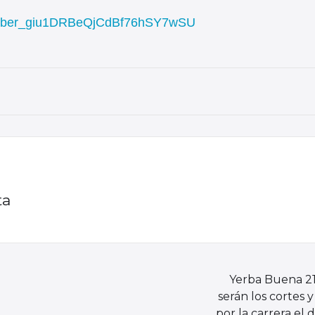
gyLDgber_giu1DRBeQjCdBf76hSY7wSU
ta
Yerba Buena 21
serán los cortes y
por la carrera el