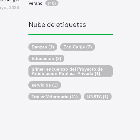
Verano
(48)
ayo, 2026
Nube de etiquetas
Danzas
(1)
Eco Canje
(7)
Educación
(3)
primer encuentro del Proyecto de
Articulación Pública- Privada
(1)
servicios
(1)
Tráiler Veterinario
(11)
UNSTA
(1)