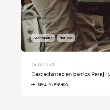
Actividades
Noticias
_
24 Julio, 2026
Descacharreo en barrios Perejil 
SEGUIR LEYENDO