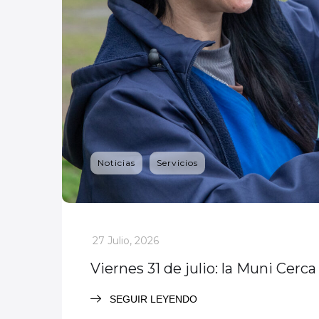
Noticias
Servicios
_
27 Julio, 2026
Viernes 31 de julio: la Muni Cerca
SEGUIR LEYENDO