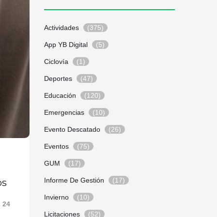
Actividades
(375)
App YB Digital
(5)
Ciclovía
(1)
Deportes
(47)
Educación
(120)
Emergencias
(10)
Evento Descatado
(26)
Eventos
(75)
GUM
(17)
Informe De Gestión
(17)
os
Invierno
(10)
24
Licitaciones
(52)