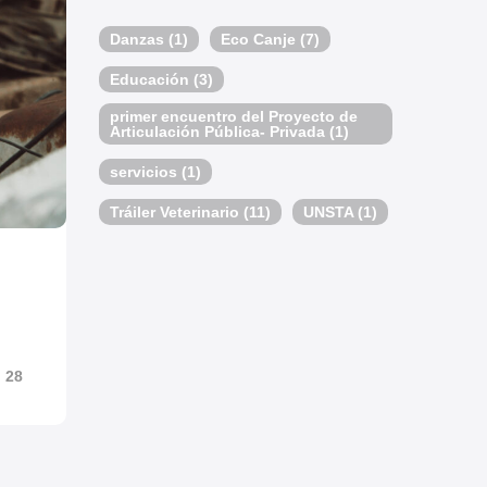
Danzas
(1)
Eco Canje
(7)
Educación
(3)
primer encuentro del Proyecto de
Articulación Pública- Privada
(1)
servicios
(1)
Tráiler Veterinario
(11)
UNSTA
(1)
28