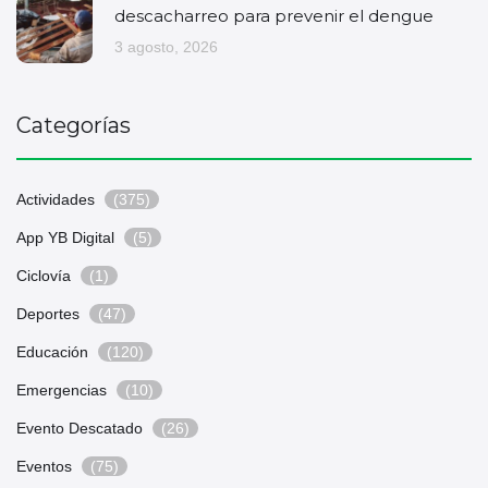
descacharreo para prevenir el dengue
3 agosto, 2026
Categorías
Actividades
(375)
App YB Digital
(5)
Ciclovía
(1)
Deportes
(47)
Educación
(120)
Emergencias
(10)
Evento Descatado
(26)
Eventos
(75)