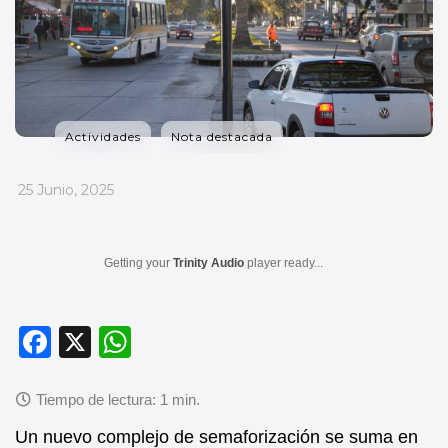
Actividades
Nota destacada
_
25 Junio, 2025
Getting your
Trinity Audio
player ready...
F
X
W
a
h
c
at
e
s
Un nuevo complejo de semaforización se suma en