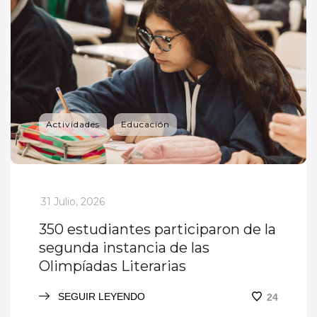
Actividades
Educación
_
31 Julio, 2026
350 estudiantes participaron de la
segunda instancia de las
Olimpíadas Literarias
SEGUIR LEYENDO
24