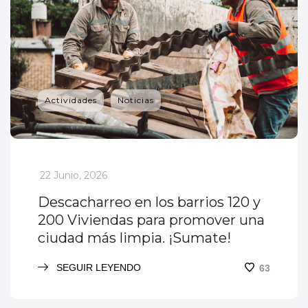
Actividades
Noticias
_
22 Junio, 2026
Descacharreo en los barrios 120 y
200 Viviendas para promover una
ciudad más limpia. ¡Sumate!
SEGUIR LEYENDO
63