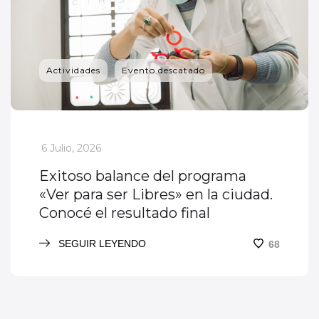
Actividades
Evento descatado
_
6 Julio, 2026
Exitoso balance del programa
«Ver para ser Libres» en la ciudad.
Conocé el resultado final
SEGUIR LEYENDO
68