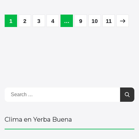
1
2
3
4
…
9
10
11
Clima en Yerba Buena