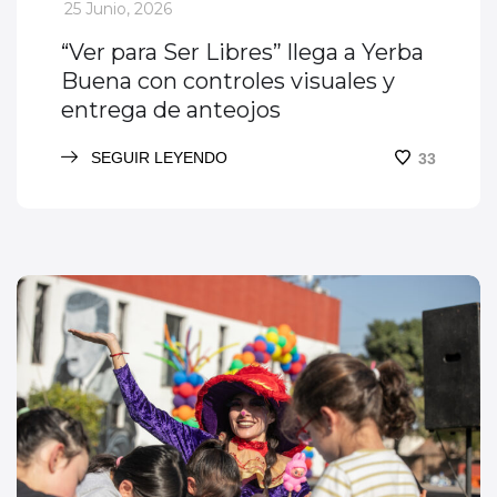
_
25 Junio, 2026
“Ver para Ser Libres” llega a Yerba
Buena con controles visuales y
entrega de anteojos
SEGUIR LEYENDO
33