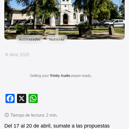
Actividades
Noticias
_
8 Abril, 2025
Getting your
Trinity Audio
player ready...
F
X
W
a
h
c
at
e
s
Del 17 al 20 de abril, sumate a las propuestas