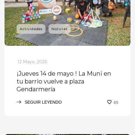
Actividades
Noticias
_
12 Mayo, 2026
¡Jueves 14 de mayo ! La Muni en
tu barrio vuelve a plaza
Gendarmería
SEGUIR LEYENDO
65