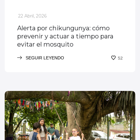
_
22 Abril, 2026
Alerta por chikungunya: cómo
prevenir y actuar a tiempo para
evitar el mosquito
SEGUIR LEYENDO
52