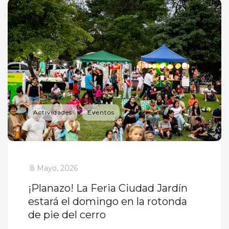
Actividades
Eventos
_
8 Mayo, 2026
¡Planazo! La Feria Ciudad Jardín
estará el domingo en la rotonda
de pie del cerro