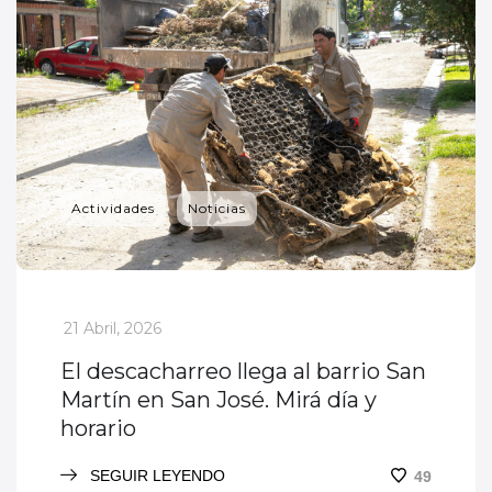
Actividades
Noticias
_
21 Abril, 2026
El descacharreo llega al barrio San
Martín en San José. Mirá día y
horario
SEGUIR LEYENDO
49