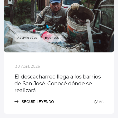
Actividades
Eventos
_
30 Abril, 2026
El descacharreo llega a los barrios
de San José. Conocé dónde se
realizará
SEGUIR LEYENDO
56