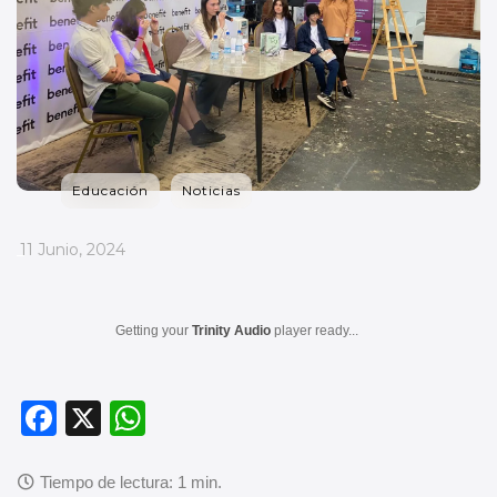
Educación
Noticias
_
11 Junio, 2024
Getting your
Trinity Audio
player ready...
F
X
W
a
h
c
at