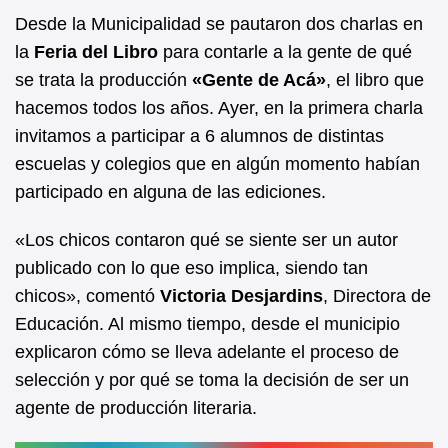
e
s
Desde la Municipalidad se pautaron dos charlas en
b
A
la
Feria del Libro
para contarle a la gente de qué
se trata la producción
«Gente de Acá»
, el libro que
o
p
hacemos todos los años. Ayer, en la primera charla
o
p
invitamos a participar a 6 alumnos de distintas
k
escuelas y colegios que en algún momento habían
participado en alguna de las ediciones.
«Los chicos contaron qué se siente ser un autor
publicado con lo que eso implica, siendo tan
chicos», comentó
Victoria Desjardins
, Directora de
Educación. Al mismo tiempo, desde el municipio
explicaron cómo se lleva adelante el proceso de
selección y por qué se toma la decisión de ser un
agente de producción literaria.