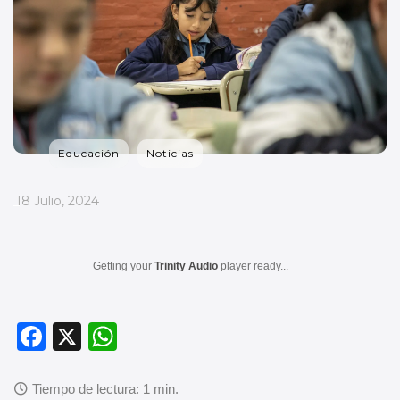
Educación
Noticias
_
18 Julio, 2024
Getting your
Trinity Audio
player ready...
F
X
W
a
h
c
at