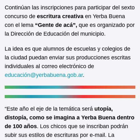
e
s
Continúan las inscripciones para participar del sexto
b
A
concurso de
escritura creativa
en Yerba Buena
con el lema
“Gente de acá”,
que es organizado por
o
p
la Dirección de Educación del municipio.
o
p
k
La idea es que alumnos de escuelas y colegios de
la ciudad puedan enviar sus producciones escritas
individuales al correo electrónico de
educación@yerbabuena.gob.ar
.
“Este año el eje de la temática será
utopía,
distopía, como se imagina a Yerba Buena dentro
de 100 años
. Los chicos que se inscriban podrán
subir sus estilos de escrituras por e-mail. La