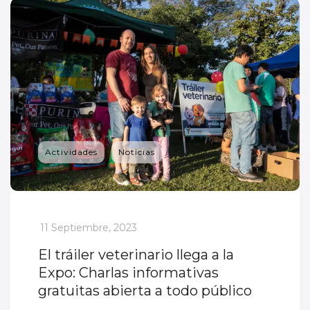
Actividades
Noticias
_
11 Septiembre, 2023
El tráiler veterinario llega a la
Expo: Charlas informativas
gratuitas abierta a todo público