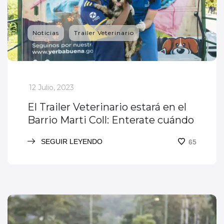
Noticias
Trailer Veterinario
_
12 Julio, 2023
El Trailer Veterinario estará en el
Barrio Marti Coll: Enterate cuándo
SEGUIR LEYENDO
65