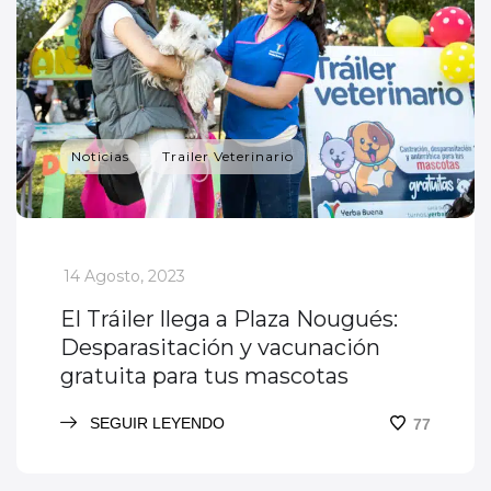
Noticias
Trailer Veterinario
_
14 Agosto, 2023
El Tráiler llega a Plaza Nougués:
Desparasitación y vacunación
gratuita para tus mascotas
SEGUIR LEYENDO
77