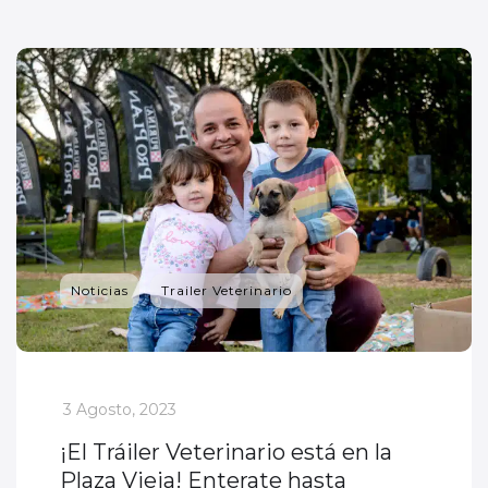
Noticias
Trailer Veterinario
_
3 Agosto, 2023
¡El Tráiler Veterinario está en la
Plaza Vieja! Enterate hasta