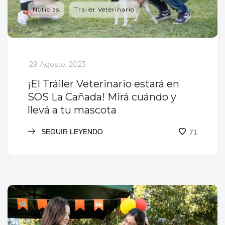
Noticias
Trailer Veterinario
_
29 Agosto, 2023
¡El Tráiler Veterinario estará en
SOS La Cañada! Mirá cuándo y
llevá a tu mascota
SEGUIR LEYENDO
71