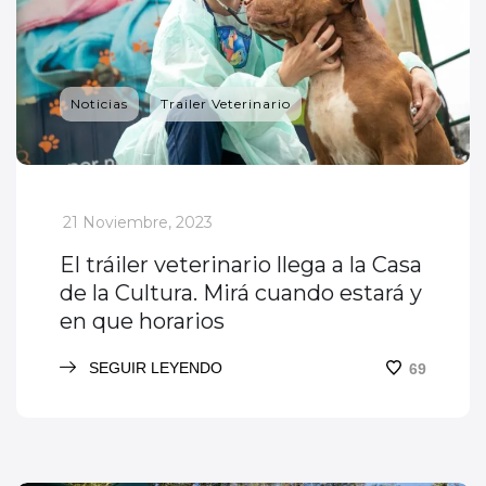
Noticias
Trailer Veterinario
_
21 Noviembre, 2023
El tráiler veterinario llega a la Casa
de la Cultura. Mirá cuando estará y
en que horarios
SEGUIR LEYENDO
69