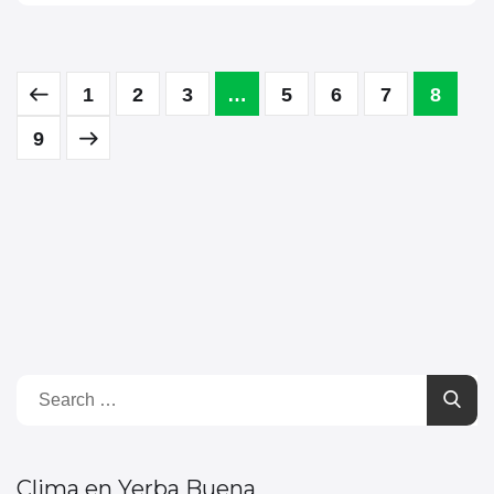
1
2
3
…
5
6
7
8
9
Clima en Yerba Buena