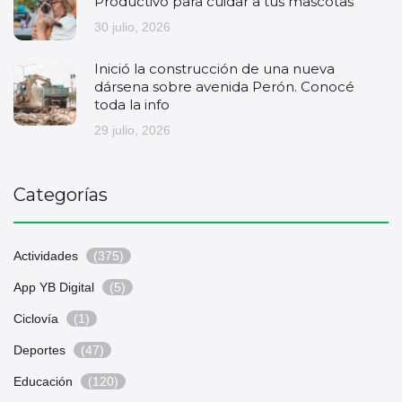
Productivo para cuidar a tus mascotas
30 julio, 2026
Inició la construcción de una nueva
dársena sobre avenida Perón. Conocé
toda la info
29 julio, 2026
Categorías
Actividades
(375)
App YB Digital
(5)
Ciclovía
(1)
Deportes
(47)
Educación
(120)