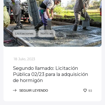
Licitaciones
Noticias
_
18 Julio, 2023
Segundo llamado: Licitación
Pública 02/23 para la adquisición
de hormigón
SEGUIR LEYENDO
93