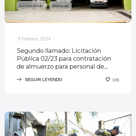
Licitaciones
Noticias
_
9 Febrero, 2024
Segundo llamado: Licitación
Pública 02/23 para contratación
de almuerzo para personal de
guardia
SEGUIR LEYENDO
106