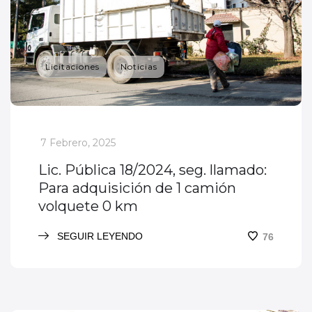
Licitaciones
Noticias
_
7 Febrero, 2025
Lic. Pública 18/2024, seg. llamado:
Para adquisición de 1 camión
volquete 0 km
SEGUIR LEYENDO
76