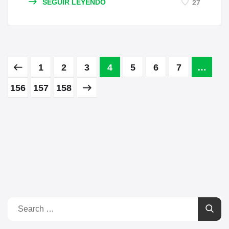
SEGUIR LEYENDO
27
1
2
3
4
5
6
7
…
156
157
158