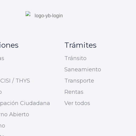
iones
Trámites
as
Tránsito
Saneamiento
CISI / THYS
Transporte
o
Rentas
cipación Ciudadana
Ver todos
no Abierto
mo