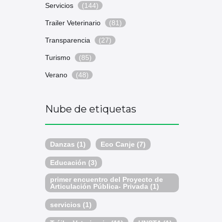
Servicios
(144)
Trailer Veterinario
(81)
Transparencia
(27)
Turismo
(85)
Verano
(48)
Nube de etiquetas
Danzas
(1)
Eco Canje
(7)
Educación
(3)
primer encuentro del Proyecto de
Articulación Pública- Privada
(1)
servicios
(1)