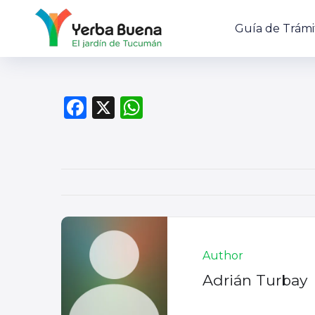
Guía de Trámi
F
X
W
a
h
c
at
e
s
b
A
o
p
o
p
Author
k
Adrián Turbay