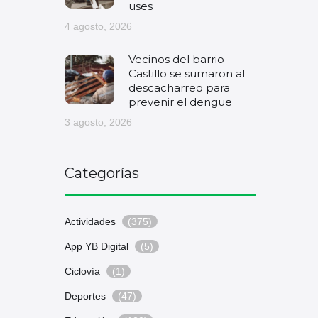
uses
4 agosto, 2026
Vecinos del barrio
Castillo se sumaron al
descacharreo para
prevenir el dengue
3 agosto, 2026
Categorías
Actividades
(375)
App YB Digital
(5)
Ciclovía
(1)
Deportes
(47)