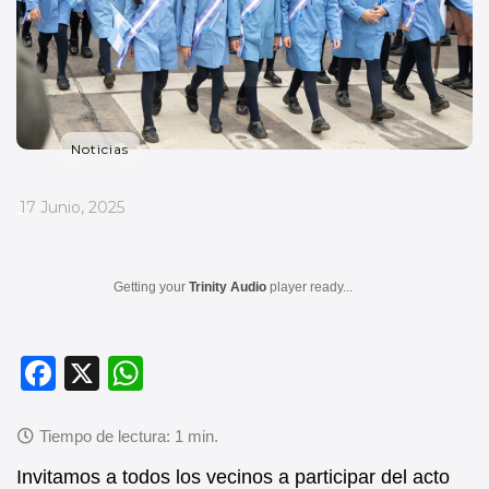
Noticias
_
17 Junio, 2025
Getting your
Trinity Audio
player ready...
F
X
W
a
h
c
at
e
s
Invitamos a todos los vecinos a participar del acto