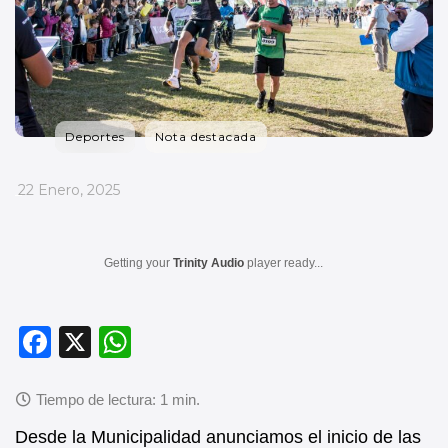
Deportes
Nota destacada
_
22 Enero, 2025
Getting your
Trinity Audio
player ready...
F
X
W
a
h
c
at
e
s
Desde la Municipalidad anunciamos el inicio de las