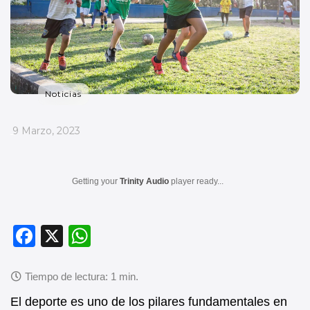
Noticias
_
9 Marzo, 2023
Getting your
Trinity Audio
player ready...
F
X
W
a
h
c
at
e
s
El deporte es uno de los pilares fundamentales en