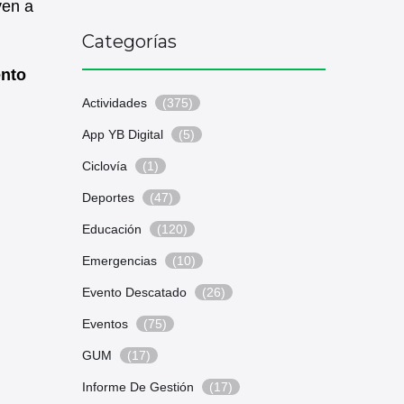
ven a
Categorías
ento
Actividades
(375)
App YB Digital
(5)
Ciclovía
(1)
Deportes
(47)
Educación
(120)
Emergencias
(10)
Evento Descatado
(26)
Eventos
(75)
GUM
(17)
Informe De Gestión
(17)