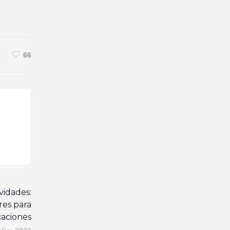
66
vidades:
eres para
caciones