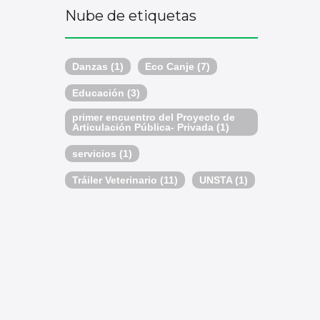
Nube de etiquetas
Danzas
(1)
Eco Canje
(7)
Educación
(3)
primer encuentro del Proyecto de
Articulación Pública- Privada
(1)
servicios
(1)
Tráiler Veterinario
(11)
UNSTA
(1)