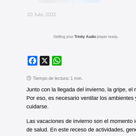
_
20 Julio, 2023
Getting your
Trinity Audio
player ready...
F
X
W
a
h
c
at
e
s
Junto con la llegada del invierno, la gripe, e
b
A
Por eso, es necesario ventilar los ambiente
cuidarse.
o
p
o
p
Las vacaciones de invierno son el momento i
k
de salud. En este receso de actividades, gen