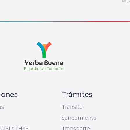
20 j
iones
Trámites
as
Tránsito
Saneamiento
CISI / THYS
Transporte