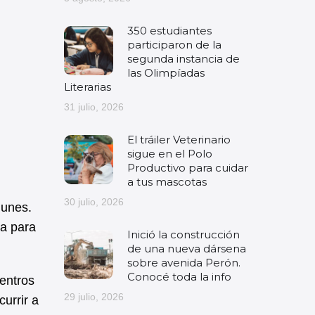
350 estudiantes
participaron de la
segunda instancia de
las Olimpíadas
Literarias
31 julio, 2026
El tráiler Veterinario
sigue en el Polo
Productivo para cuidar
a tus mascotas
30 julio, 2026
munes.
ía para
Inició la construcción
de una nueva dársena
sobre avenida Perón.
Conocé toda la info
entros
29 julio, 2026
urrir a