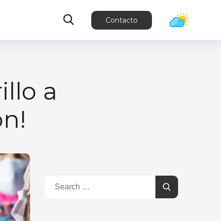
Contacto
illo a
ón!