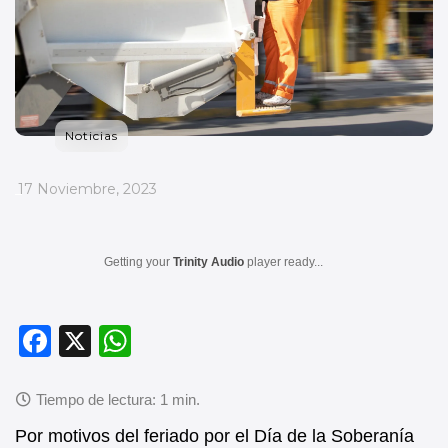
Noticias
_
17 Noviembre, 2023
Getting your
Trinity Audio
player ready...
F
X
W
a
h
c
at
e
s
Por motivos del feriado por el Día de la Soberanía