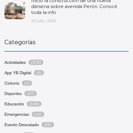
Inició la construcción de una nueva
dársena sobre avenida Perón. Conocé
toda la info
29 julio, 2026
Categorías
Actividades
(375)
App YB Digital
(5)
Ciclovía
(1)
Deportes
(47)
Educación
(120)
Emergencias
(10)
Evento Descatado
(26)