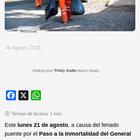
Noticias
_
18 Agosto, 2023
Getting your
Trinity Audio
player ready...
F
X
W
a
h
c
at
e
s
Este
lunes 21 de agosto
, a causa del feriado
b
A
puente por el
Paso a la Inmortalidad del General