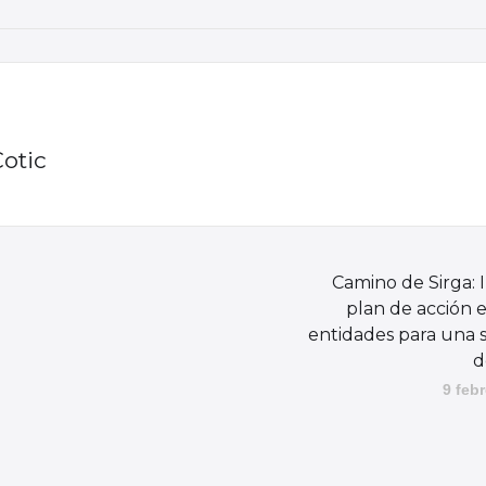
Cotic
Camino de Sirga: I
plan de acción e
entidades para una 
d
9 feb