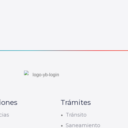
iones
Trámites
cias
Tránsito
U
Saneamiento