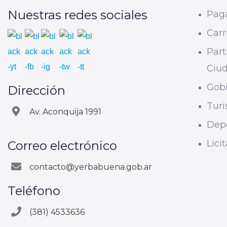
Nuestras redes sociales
Paga
Carri
Part
Ciu
Gobi
Dirección
Tur
Av. Aconquija 1991
Dep
Lici
Correo electrónico
contacto@yerbabuena.gob.ar
Teléfono
(381) 4533636