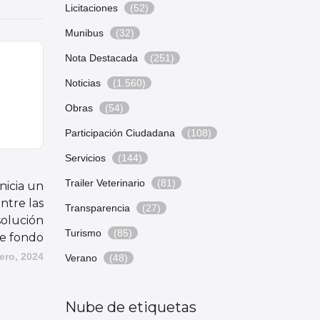
Licitaciones
(52)
Munibus
(32)
Nota Destacada
(251)
Noticias
(1.560)
Obras
(54)
Participación Ciudadana
(108)
Servicios
(144)
Trailer Veterinario
(81)
nicia un
ntre las
Transparencia
(27)
solución
Turismo
(85)
e fondo
rero, 2024
Verano
(48)
Nube de etiquetas