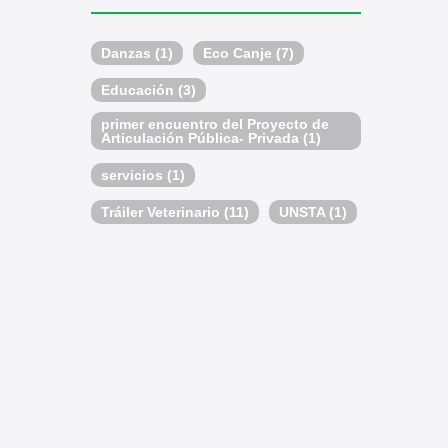
Danzas
(1)
Eco Canje
(7)
Educación
(3)
primer encuentro del Proyecto de
Articulación Pública- Privada
(1)
servicios
(1)
Tráiler Veterinario
(11)
UNSTA
(1)