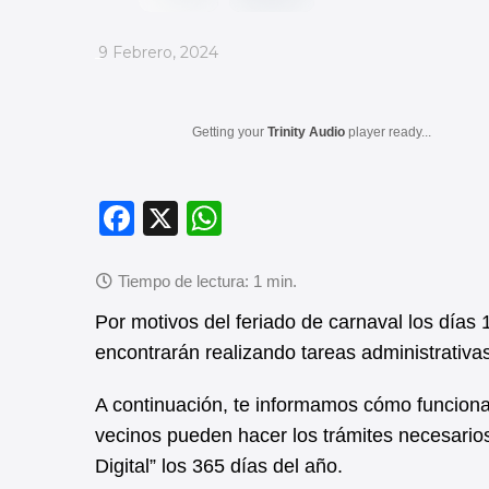
_
9 Febrero, 2024
Getting your
Trinity Audio
player ready...
F
X
W
a
h
c
at
e
s
Por motivos del feriado de carnaval los días 
b
A
encontrarán realizando tareas administrativas
o
p
A continuación, te informamos cómo funciona
o
p
vecinos pueden hacer los trámites necesarios
k
Digital” los 365 días del año.