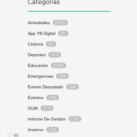
Categorías
Actividades
(375)
App YB Digital
(5)
Ciclovía
(1)
Deportes
(47)
Educación
(120)
Emergencias
(10)
Evento Descatado
(26)
Eventos
(75)
GUM
(17)
Informe De Gestión
(18)
Invierno
(10)
65