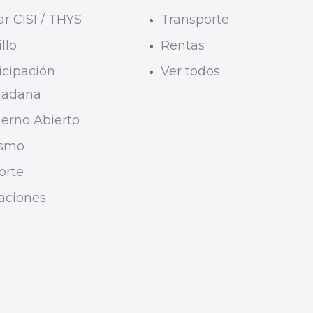
r CISI / THYS
Transporte
llo
Rentas
icipación
Ver todos
dadana
erno Abierto
ismo
orte
taciones