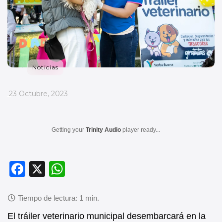
Noticias
_
23 Octubre, 2023
Getting your
Trinity Audio
player ready...
F
X
W
a
h
c
at
e
s
El tráiler veterinario municipal desembarcará en la