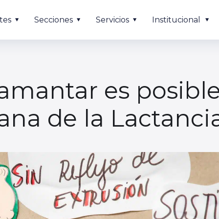
tes
Secciones
Servicios
Institucional
amantar es posible’’
ana de la Lactanci