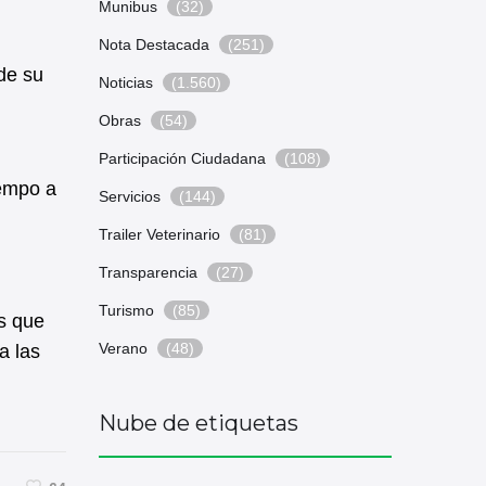
Munibus
(32)
Nota Destacada
(251)
de su
Noticias
(1.560)
Obras
(54)
Participación Ciudadana
(108)
iempo a
Servicios
(144)
Trailer Veterinario
(81)
Transparencia
(27)
Turismo
(85)
s que
Verano
(48)
a las
Nube de etiquetas