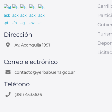
Carrill
Parti
Gobier
Dirección
Turis
Depor
Av. Aconquija 1991
Licita
Correo electrónico
contacto@yerbabuena.gob.ar
Teléfono
(381) 4533636