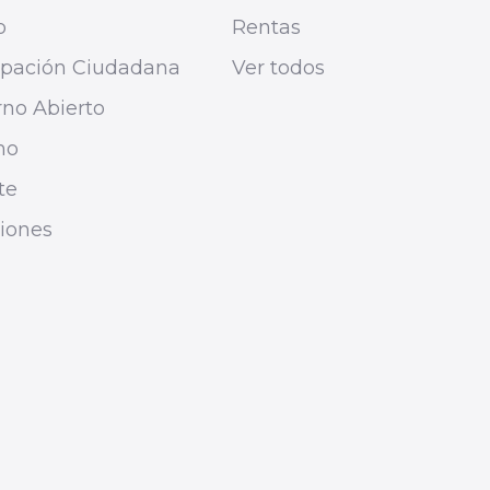
o
Rentas
cipación Ciudadana
Ver todos
no Abierto
mo
te
ciones