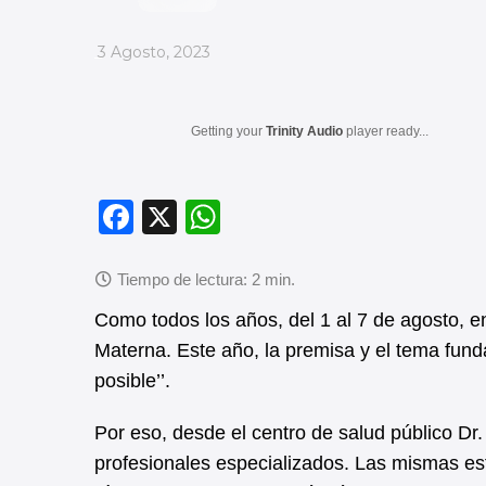
_
3 Agosto, 2023
Getting your
Trinity Audio
player ready...
F
X
W
a
h
c
at
e
s
Como todos los años, del 1 al 7 de agosto, 
b
A
Materna. Este año, la premisa y el tema fun
posible’’.
o
p
o
p
Por eso, desde el centro de salud público Dr.
k
profesionales especializados. Las mismas es