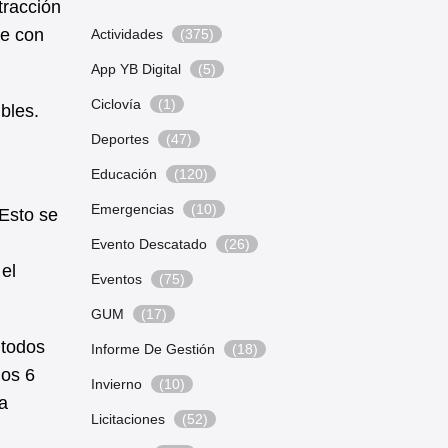
tracción
le con
Actividades
(375)
App YB Digital
(5)
Ciclovía
(1)
bles.
Deportes
(47)
Educación
(120)
Emergencias
(10)
Esto se
Evento Descatado
(26)
el
Eventos
(75)
GUM
(17)
 todos
Informe De Gestión
(18)
los 6
Invierno
(10)
a
Licitaciones
(52)