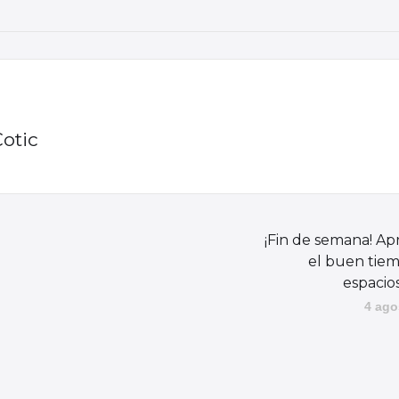
Cotic
¡Fin de semana! A
el buen tiem
espacio
4 ago