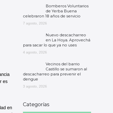
Bomberos Voluntarios
de Yerba Buena
celebraron 18 años de servicio
7 agosto, 2026
Nuevo descacharreo
en La Hoya. Aprovechá
para sacar lo que ya no uses
4 agosto, 2026
Vecinos del barrio
Castillo se sumaron al
descacharreo para prevenir el
ancia
dengue
r es
3 agosto, 2026
Categorías
dad en