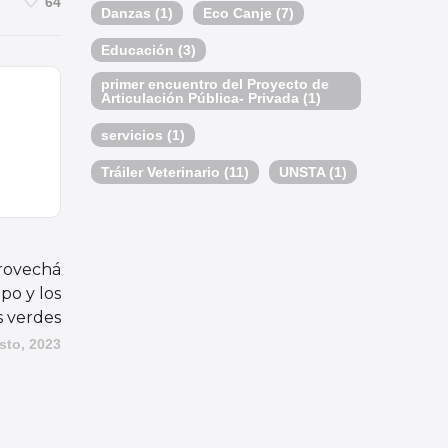
64
Danzas
(1)
Eco Canje
(7)
Educación
(3)
primer encuentro del Proyecto de
Articulación Pública- Privada
(1)
servicios
(1)
Tráiler Veterinario
(11)
UNSTA
(1)
provechá
po y los
s verdes
sto, 2023