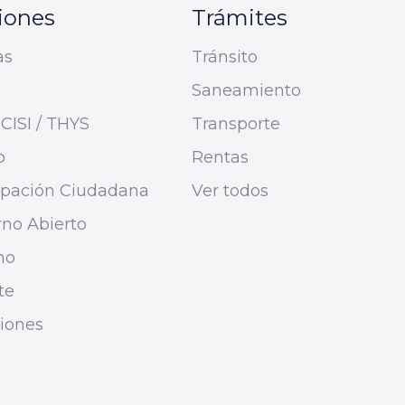
iones
Trámites
as
Tránsito
Saneamiento
CISI / THYS
Transporte
o
Rentas
cipación Ciudadana
Ver todos
no Abierto
mo
te
ciones