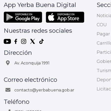
App Yerba Buena Digital
Secc
Notici
COU
Nuestras redes sociales
Pagar 
Carrill
Dirección
Parti
Gobier
Av. Aconquija 1991
Turis
Correo electrónico
Depor
Licita
contacto@yerbabuena.gob.ar
Teléfono