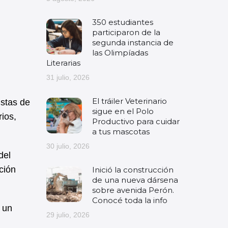
350 estudiantes
participaron de la
segunda instancia de
las Olimpíadas
Literarias
31 julio, 2026
El tráiler Veterinario
istas de
sigue en el Polo
ios,
Productivo para cuidar
a tus mascotas
30 julio, 2026
del
ción
Inició la construcción
de una nueva dársena
sobre avenida Perón.
Conocé toda la info
 un
29 julio, 2026