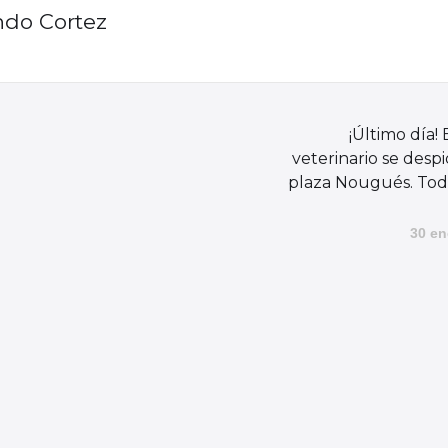
ndo Cortez
¡Último día! E
veterinario se despi
plaza Nougués. Toda
30 en