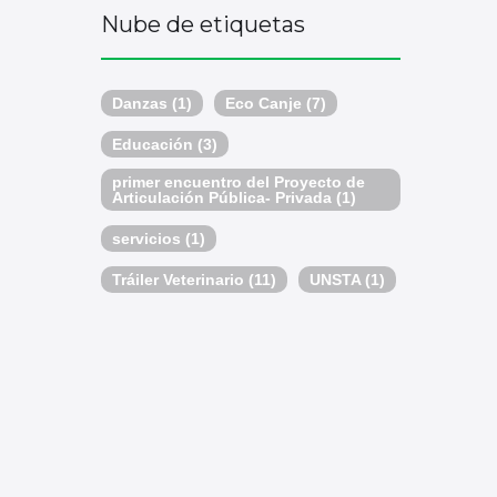
Nube de etiquetas
Danzas
(1)
Eco Canje
(7)
Educación
(3)
primer encuentro del Proyecto de
Articulación Pública- Privada
(1)
servicios
(1)
Tráiler Veterinario
(11)
UNSTA
(1)