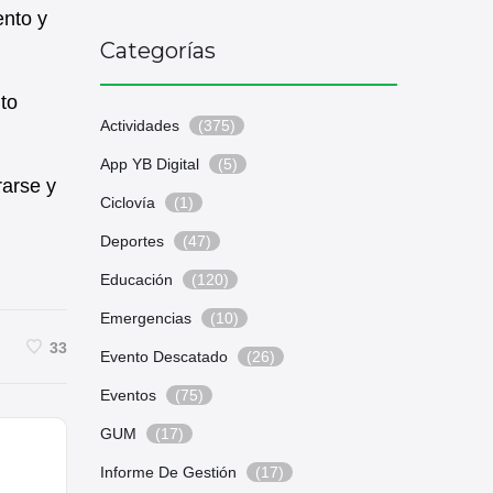
ento y
Categorías
to
Actividades
(375)
App YB Digital
(5)
rarse y
Ciclovía
(1)
Deportes
(47)
Educación
(120)
Emergencias
(10)
33
Evento Descatado
(26)
Eventos
(75)
GUM
(17)
Informe De Gestión
(17)