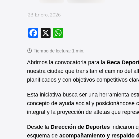
_
28 Enero, 2026
F
X
W
a
h
c
at
e
s
Abrimos la convocatoria para la
Beca Deport
b
A
nuestra ciudad que transitan el camino del al
planificados y con objetivos competitivos cla
o
p
o
p
Esta iniciativa busca ser una herramienta es
k
concepto de ayuda social y posicionándose c
integral y la proyección de atletas que repre
Desde la
Dirección de Deportes
indicaron 
esquema de
acompañamiento y respaldo d