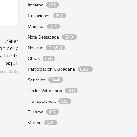
Invierno
(10)
Licitaciones
(52)
Munibus
(32)
Nota Destacada
(249)
l tráiler
Noticias
(1.557)
de de la
 la info
Obras
(54)
aquí
Participación Ciudadana
(107)
ero, 2026
Servicios
(144)
Trailer Veterinario
(81)
Transparencia
(26)
Turismo
(85)
Verano
(48)