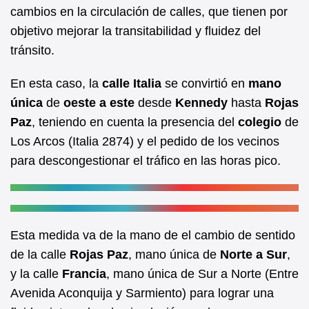
b
A
cambios en la circulación de calles, que tienen por
objetivo mejorar la transitabilidad y fluidez del
o
p
tránsito.
o
p
k
En esta caso, la
calle Italia
se convirtió en
mano
única
de
oeste a este
desde
Kennedy
hasta
Rojas
Paz
, teniendo en cuenta la presencia del
colegio
de
Los Arcos (Italia 2874) y el pedido de los vecinos
para descongestionar el tráfico en las horas pico.
Esta medida va de la mano de el cambio de sentido
de la calle
Rojas Paz
, mano única de
Norte a Sur
,
y la calle
Francia
, mano única de Sur a Norte (Entre
Avenida Aconquija y Sarmiento) para lograr una