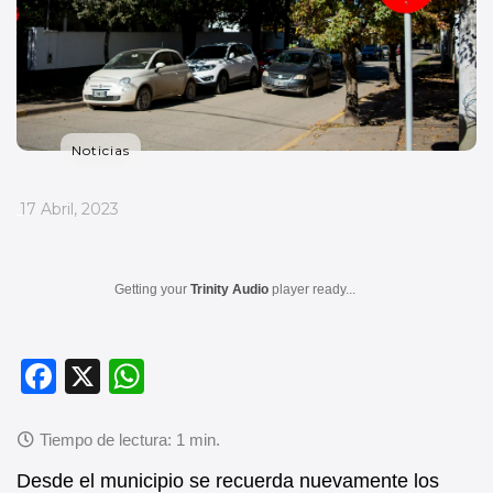
Noticias
_
17 Abril, 2023
Getting your
Trinity Audio
player ready...
F
X
W
a
h
c
at
e
s
Desde el municipio se recuerda nuevamente los