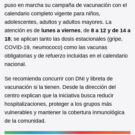
b
A
puso en marcha su campaña de vacunación con el
calendario completo vigente para niños,
o
p
adolescentes, adultos y adultos mayores. La
o
p
atención es de
lunes a viernes
, de
8 a 12 y de 14 a
k
18
; se aplican tanto las dosis estacionales (gripe,
COVID‑19, neumococo) como las vacunas
obligatorias y de refuerzo incluidas en el calendario
nacional.
Se recomienda concurrir con DNI y libreta de
vacunación si la tienen. Desde la dirección del
centro explican que la iniciativa busca reducir
hospitalizaciones, proteger a los grupos más
vulnerables y mantener la cobertura inmunológica
de la comunidad.