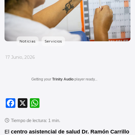
Noticias
Servicios
_
17 Junio, 2026
Getting your
Trinity Audio
player ready...
F
X
W
a
h
c
at
e
s
El
centro asistencial de salud Dr. Ramón Carrillo