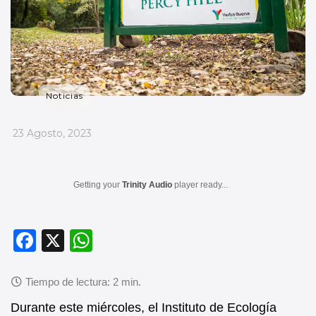
Noticias
_
23 Agosto, 2023
Getting your
Trinity Audio
player ready...
F
X
W
a
h
c
at
e
s
Durante este miércoles, el Instituto de Ecología