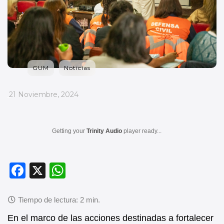
GUM
Noticias
_
21 Noviembre, 2024
Getting your
Trinity Audio
player ready...
F
X
W
a
h
c
at
e
s
En el marco de las acciones destinadas a fortalecer