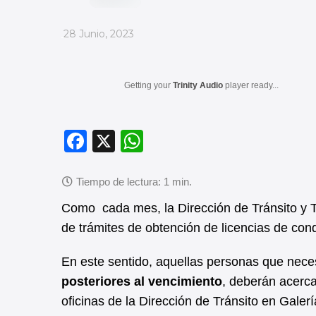
_
28 Junio, 2023
Getting your
Trinity Audio
player ready...
F
X
W
a
h
c
at
e
s
Como cada mes, la Dirección de Tránsito y T
b
A
de trámites de obtención de licencias de cond
o
p
En este sentido, aquellas personas que nece
o
p
posteriores al vencimiento
, deberán acerca
k
oficinas de la Dirección de Tránsito en Gale