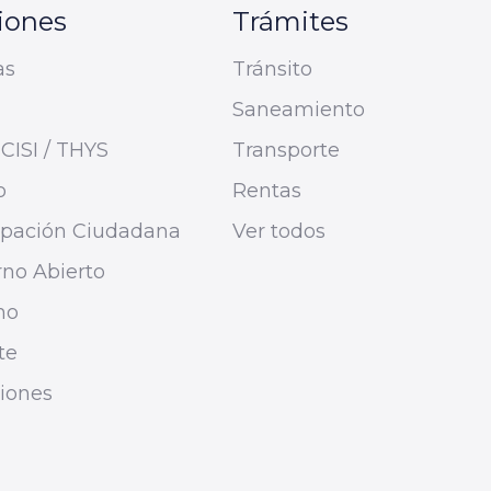
iones
Trámites
as
Tránsito
Saneamiento
CISI / THYS
Transporte
o
Rentas
cipación Ciudadana
Ver todos
no Abierto
mo
te
ciones