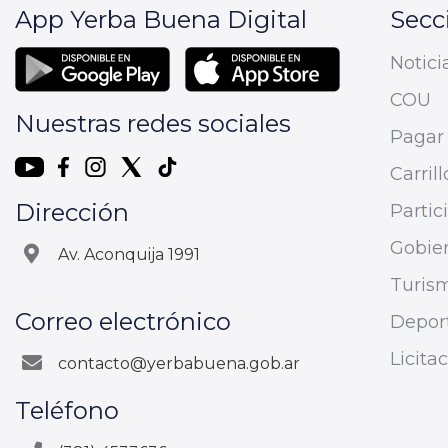
App Yerba Buena Digital
Secc
Notici
COU
Nuestras redes sociales
Pagar 
Carrill
Dirección
Parti
Gobier
Av. Aconquija 1991
Turis
Correo electrónico
Depor
Licita
contacto@yerbabuena.gob.ar
Teléfono