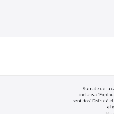
Sumate de la c
inclusiva “Explor
sentidos” Disfrutá el
el 
29 ju