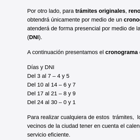
Por otro lado, para
trámites originales
,
ren
obtendrá únicamente por medio de un
crono
atenderá de forma presencial por medio de l
(
DNI
).
A continuación presentamos el
cronograma 
Días y DNI
Del 3 al 7 – 4 y 5
Del 10 al 14 – 6 y 7
Del 17 al 21 – 8 y 9
Del 24 al 30 – 0 y 1
Para realizar cualquiera de estos trámites, 
vecinos de la ciudad tener en cuenta el cale
servicio eficiente.