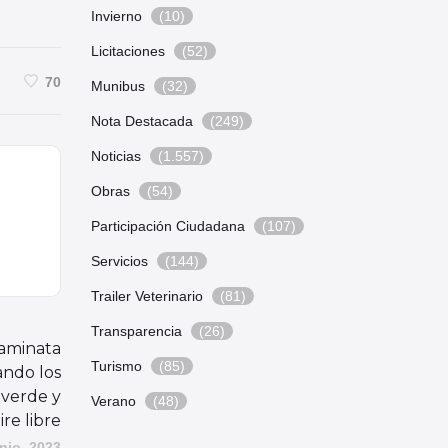
Invierno
(10)
Licitaciones
(52)
70
Munibus
(32)
Nota Destacada
(249)
Noticias
(1.557)
Obras
(54)
Participación Ciudadana
(107)
Servicios
(144)
Trailer Veterinario
(81)
Transparencia
(26)
aminata
Turismo
(85)
ando los
 verde y
Verano
(48)
aire libre
nio, 2023