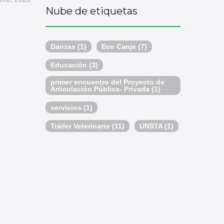
Nube de etiquetas
Danzas
(1)
Eco Canje
(7)
Educación
(3)
primer encuentro del Proyecto de
Articulación Pública- Privada
(1)
servicios
(1)
Tráiler Veterinario
(11)
UNSTA
(1)