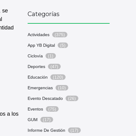
, se
Categorías
l
ntidad
Actividades
(375)
App YB Digital
(5)
Ciclovía
(1)
Deportes
(47)
Educación
(120)
Emergencias
(10)
Evento Descatado
(26)
Eventos
(75)
os a los
GUM
(17)
Informe De Gestión
(17)