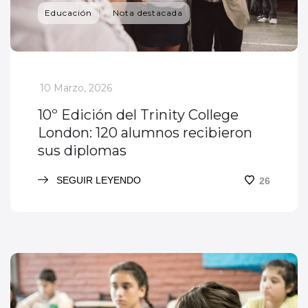
Educación
Nota destacada
_
10 Marzo, 2026
10º Edición del Trinity College
London: 120 alumnos recibieron
sus diplomas
SEGUIR LEYENDO
26