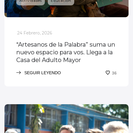
Actividades
Educación
_
24 Febrero, 2026
“Artesanos de la Palabra” suma un
nuevo espacio para vos. Llega a la
Casa del Adulto Mayor
SEGUIR LEYENDO
36