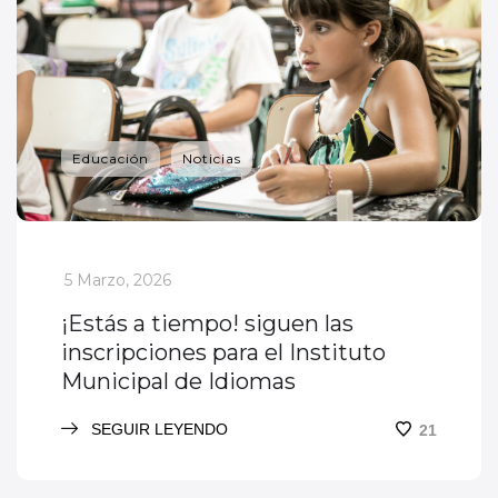
Educación
Noticias
_
5 Marzo, 2026
¡Estás a tiempo! siguen las
inscripciones para el Instituto
Municipal de Idiomas
SEGUIR LEYENDO
21