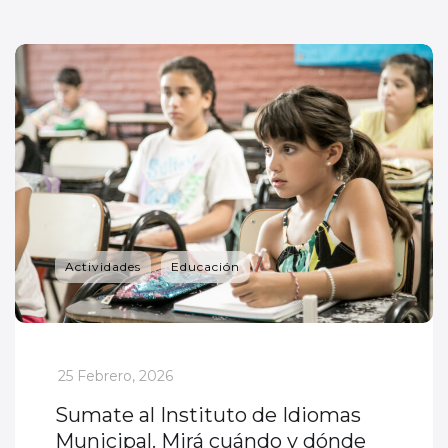
Actividades
Educación
_
25 Febrero, 2026
Sumate al Instituto de Idiomas
Municipal. Mirá cuándo y dónde