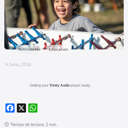
Actividades
Educación
_
9 Junio, 2026
Getting your
Trinity Audio
player ready...
F
X
W
a
h
c
at