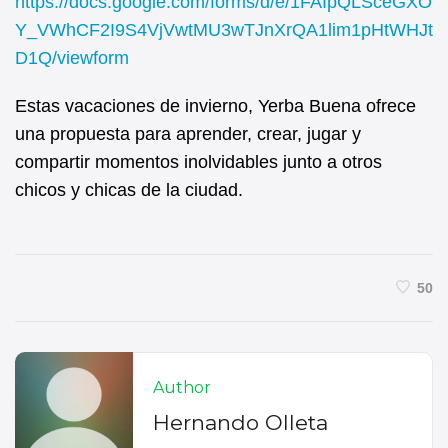
https://docs.google.com/forms/d/e/1FAIpQLSceGXO
Y_VWhCF2I9S4VjVwtMU3wTJnXrQA1lim1pHtWHJt
D1Q/viewform
Estas vacaciones de invierno, Yerba Buena ofrece
una propuesta para aprender, crear, jugar y
compartir momentos inolvidables junto a otros
chicos y chicas de la ciudad.
50
Author
Hernando Olleta