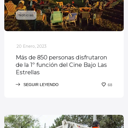
Noticias
_
20 Enero, 2023
Más de 850 personas disfrutaron
de la 1º función del Cine Bajo Las
Estrellas
SEGUIR LEYENDO
68