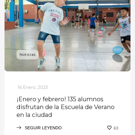
Noticias
_
16 Enero, 2023
¡Enero y febrero! 135 alumnos
disfrutan de la Escuela de Verano
en la ciudad
SEGUIR LEYENDO
63