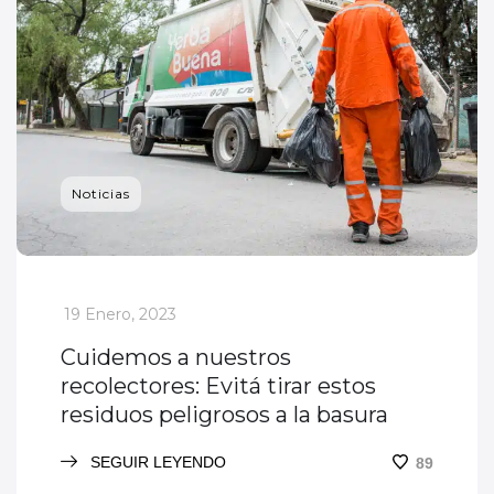
Noticias
_
19 Enero, 2023
Cuidemos a nuestros
recolectores: Evitá tirar estos
residuos peligrosos a la basura
SEGUIR LEYENDO
89