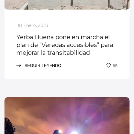
_
18 Enero, 2023
Yerba Buena pone en marcha el
plan de “Veredas accesibles” para
mejorar la transitabilidad
SEGUIR LEYENDO
85