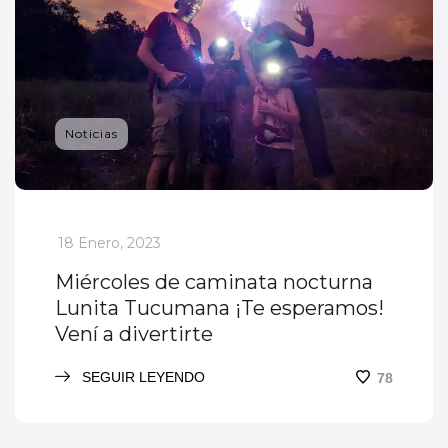
Noticias
_
18 Enero, 2023
Miércoles de caminata nocturna
Lunita Tucumana ¡Te esperamos!
Vení a divertirte
SEGUIR LEYENDO
78