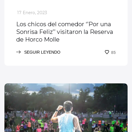
_
17 Enero, 2023
Los chicos del comedor ‘’Por una
Sonrisa Feliz’’ visitaron la Reserva
de Horco Molle
SEGUIR LEYENDO
85