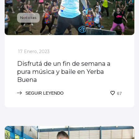
Noticias
_
17 Enero, 2023
Disfrutá de un fin de semana a
pura música y baile en Yerba
Buena
SEGUIR LEYENDO
67