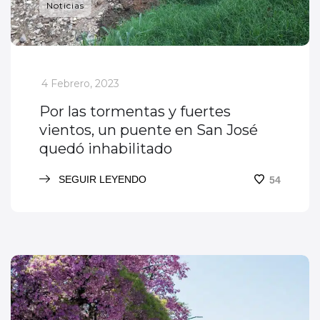
Noticias
_
4 Febrero, 2023
Por las tormentas y fuertes
vientos, un puente en San José
quedó inhabilitado
SEGUIR LEYENDO
54