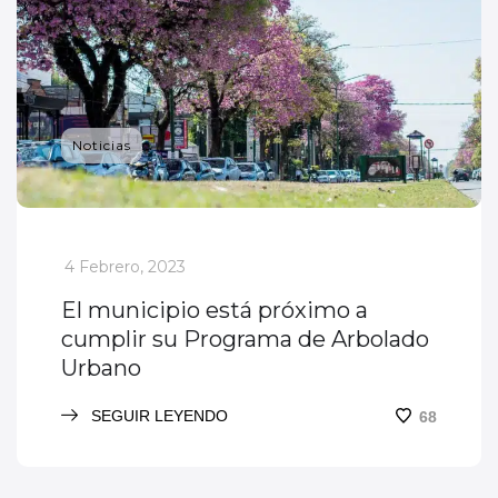
Noticias
_
4 Febrero, 2023
El municipio está próximo a
cumplir su Programa de Arbolado
Urbano
SEGUIR LEYENDO
68