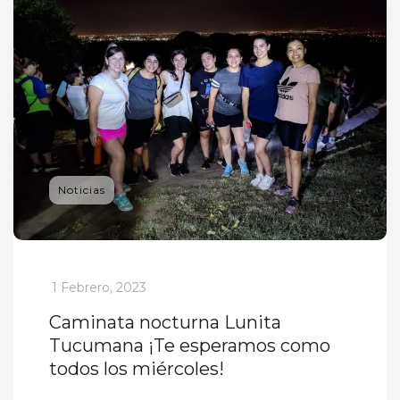
Noticias
_
1 Febrero, 2023
Caminata nocturna Lunita
Tucumana ¡Te esperamos como
todos los miércoles!