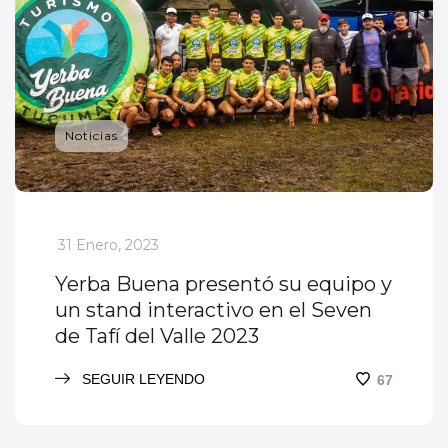
Noticias
_
31 Enero, 2023
Yerba Buena presentó su equipo y
un stand interactivo en el Seven
de Tafí del Valle 2023
SEGUIR LEYENDO
67