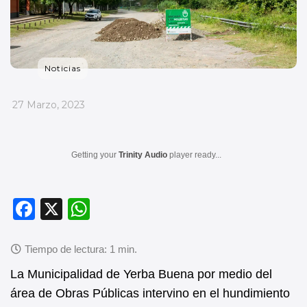
Noticias
_
27 Marzo, 2023
Getting your
Trinity Audio
player ready...
F
X
W
a
h
c
at
e
s
La Municipalidad de Yerba Buena por medio del
b
A
área de Obras Públicas intervino en el hundimiento