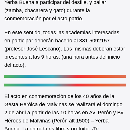
Yerba Buena a participar del desfile, y bailar
o
p
(zamba, chacarera y gato) durante la
o
p
conmemoración por el acto patrio.
k
En este sentido, todas las academias interesadas
en participar deberán hacerlo al 381 5092157
(profesor José Lescano). Las mismas deberán estar
presentes a las 9 horas, (una hora antes del inicio
del acto).
El acto en conmemoración de los 40 años de la
Gesta Heróica de Malvinas se realizará el domingo
2 de abril a partir de las 10 horas en Av. Perón y Bv.
Héroes de Malvinas (Perón alt 1500) – Yerba
Buena. La entrada es libre y gratuita. ¡Te