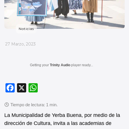
Noticias
_
27 Marzo, 2023
Getting your
Trinity Audio
player ready...
F
X
W
a
h
c
at
e
s
La Municipalidad de Yerba Buena, por medio de la
b
A
dirección de Cultura, invita a las academias de