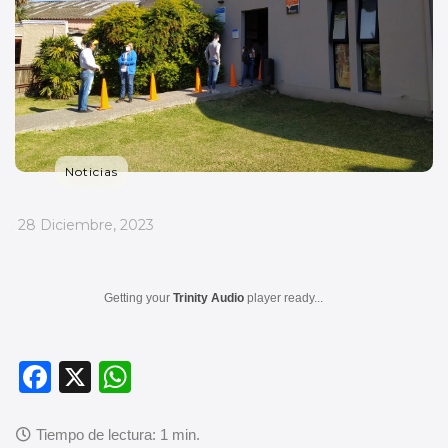
Noticias
_
28 Diciembre, 2023
Getting your
Trinity Audio
player ready...
F
X
W
a
h
c
at