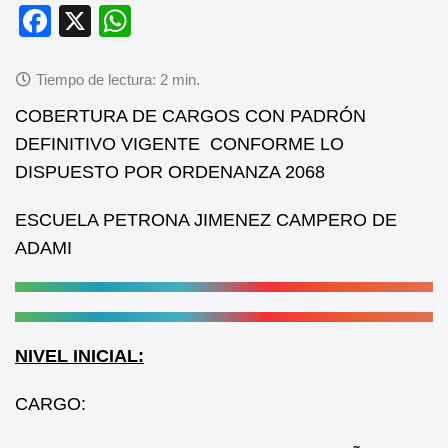
F
X
W
a
h
c
at
e
s
COBERTURA DE CARGOS CON PADRÓN
b
A
DEFINITIVO VIGENTE CONFORME LO
DISPUESTO POR ORDENANZA 2068
o
p
o
p
ESCUELA PETRONA JIMENEZ CAMPERO DE
k
ADAMI
NIVEL INICIAL:
CARGO: