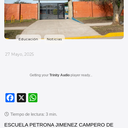
Educación
Noticias
_
27 Mayo, 2025
Getting your
Trinity Audio
player ready...
F
X
W
a
h
c
at
e
s
ESCUELA PETRONA JIMENEZ CAMPERO DE