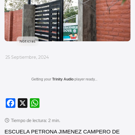
Noticias
_
25 Septiembre, 2024
Getting your
Trinity Audio
player ready...
F
X
W
a
h
c
at
e
s
ESCUELA PETRONA JIMENEZ CAMPERO DE