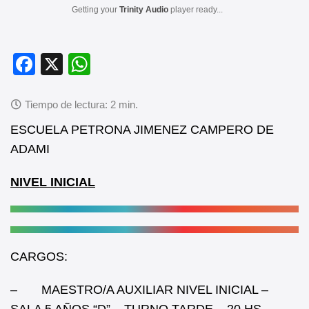
Getting your
Trinity Audio
player ready...
F
X
W
a
h
c
at
e
s
ESCUELA PETRONA JIMENEZ CAMPERO DE
b
A
ADAMI
o
p
NIVEL INICIAL
o
p
k
CARGOS:
– MAESTRO/A AUXILIAR NIVEL INICIAL –