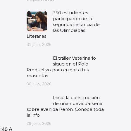
350 estudiantes
participaron de la
segunda instancia de
las Olimpíadas
Literarias
31 julio, 2026
El tráiler Veterinario
sigue en el Polo
Productivo para cuidar a tus
mascotas
30 julio, 2026
Inició la construcción
de una nueva dársena
sobre avenida Perón. Conocé toda
la info
29 julio, 2026
40 A