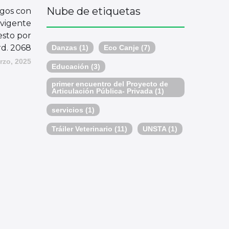
Nube de etiquetas
rgos con
 vigente
esto por
d. 2068
Danzas
(1)
Eco Canje
(7)
rzo, 2025
Educación
(3)
primer encuentro del Proyecto de
Articulación Pública- Privada
(1)
servicios
(1)
Tráiler Veterinario
(11)
UNSTA
(1)