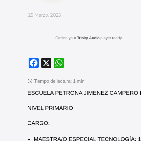
_
25 Marzo, 2025
Getting your
Trinity Audio
player ready...
F
X
W
a
h
c
at
e
s
ESCUELA PETRONA JIMENEZ CAMPERO 
b
A
NIVEL PRIMARIO
o
p
o
p
CARGO:
k
MAESTRA/O ESPECIAL TECNOLOGÍA: 1