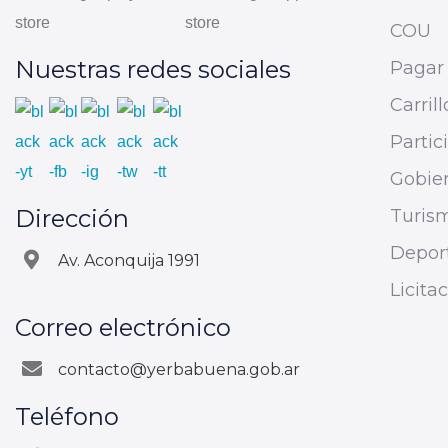
COU
Nuestras redes sociales
Pagar 
Carrill
Parti
Gobier
Dirección
Turis
Depor
Av. Aconquija 1991
Licita
Correo electrónico
contacto@yerbabuena.gob.ar
Teléfono