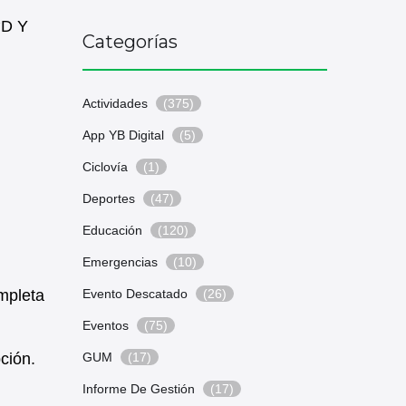
°D Y
Categorías
Actividades
(375)
App YB Digital
(5)
Ciclovía
(1)
Deportes
(47)
Educación
(120)
Emergencias
(10)
mpleta
Evento Descatado
(26)
Eventos
(75)
ción.
GUM
(17)
Informe De Gestión
(17)