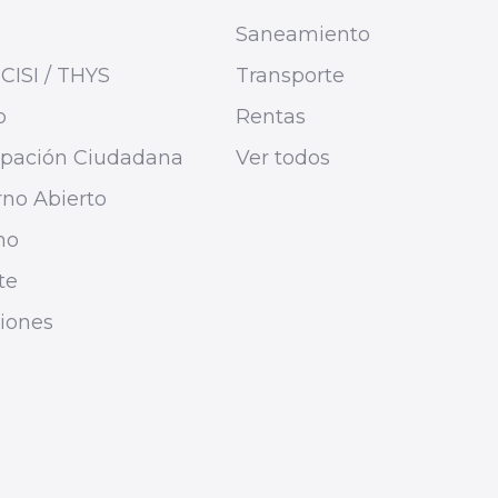
Saneamiento
CISI / THYS
Transporte
o
Rentas
cipación Ciudadana
Ver todos
no Abierto
mo
te
ciones