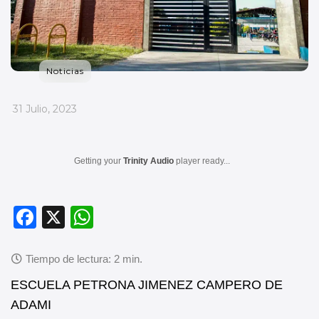
Noticias
_
31 Julio, 2023
Getting your
Trinity Audio
player ready...
F
X
W
a
h
c
at
e
s
ESCUELA PETRONA JIMENEZ CAMPERO DE
b
A
ADAMI