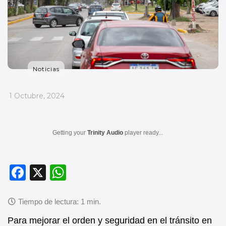
Noticias
_
1 Octubre, 2024
Getting your
Trinity Audio
player ready...
F
X
W
a
h
c
at
e
s
Para mejorar el orden y seguridad en el tránsito en