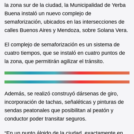
b
A
la zona sur de la ciudad, la Municipalidad de Yerba
Buena instaló un nuevo complejo de
o
p
semaforización, ubicados en las intersecciones de
o
p
calles Buenos Aires y Mendoza, sobre Solana Vera.
k
El complejo de semaforización es un sistema de
cuatro tiempos, que se instaló en cuatro puntos de
la zona, que permitirán agilizar el tránsito.
Además, se realizó construyó dársenas de giro,
incorporación de tachas, señaléticas y pinturas de
sendas peatonales que posibilitan al peatón y
conductor poder transitar seguros.
“En un punto álgido de la ciudad, exactamente en